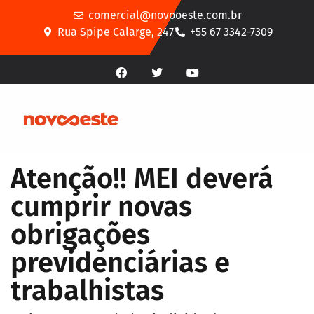
comercial@novooeste.com.br
Rua Spipe Calarge, 247
+55 67 3342-7309
Atenção!! MEI deverá
cumprir novas
obrigações
previdenciárias e
trabalhistas