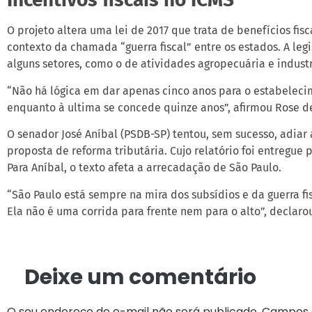
O projeto altera uma lei de 2017 que trata de benefícios fisc
contexto da chamada “guerra fiscal” entre os estados. A legi
alguns setores, como o de atividades agropecuária e industr
“Não há lógica em dar apenas cinco anos para o estabeleci
enquanto à ultima se concede quinze anos”, afirmou Rose de
O senador José Aníbal (PSDB-SP) tentou, sem sucesso, adiar 
proposta de reforma tributária. Cujo relatório foi entregue 
Para Aníbal, o texto afeta a arrecadação de São Paulo.
“São Paulo está sempre na mira dos subsídios e da guerra fis
Ela não é uma corrida para frente nem para o alto”, declaro
Deixe um comentário
O seu endereço de e-mail não será publicado.
Campos 