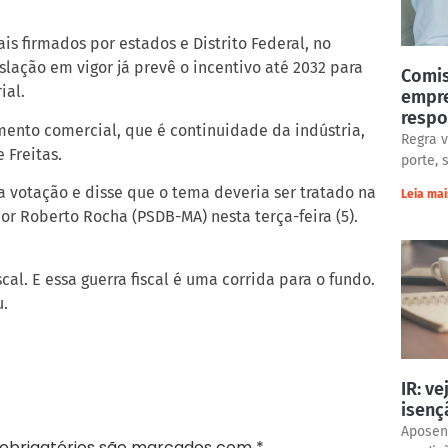
ais firmados por estados e Distrito Federal, no
slação em vigor já prevê o incentivo até 2032 para
Comis
ial.
empre
respo
mento comercial, que é continuidade da indústria,
Regra 
 Freitas.
porte, 
a votação e disse que o tema deveria ser tratado na
Leia mai
por Roberto Rocha (PSDB-MA) nesta terça-feira (5).
cal. E essa guerra fiscal é uma corrida para o fundo.
u.
IR: v
isenç
Aposen
obrigatórios são marcados com
*