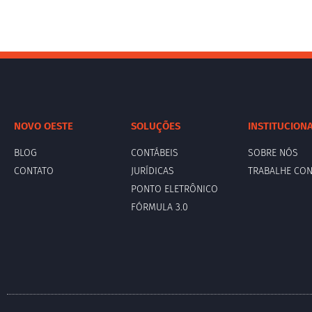
NOVO OESTE
SOLUÇÕES
INSTITUCION
BLOG
CONTÁBEIS
SOBRE NÓS
CONTATO
JURÍDICAS
TRABALHE CO
PONTO ELETRÔNICO
FÓRMULA 3.0