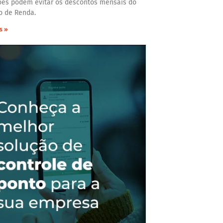
ões podem evitar os descontos mensais do
o de Renda.
s »