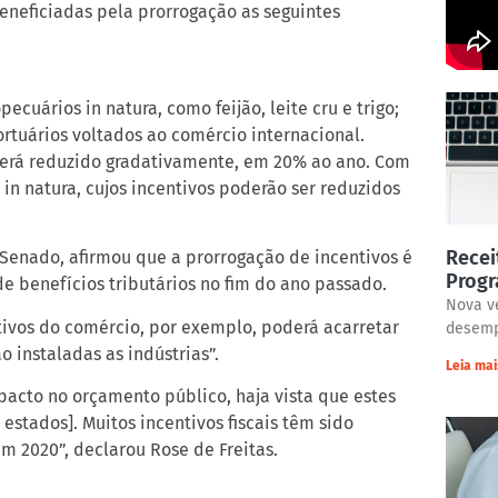
eneficiadas pela prorrogação as seguintes
ecuários in natura, como feijão, leite cru e trigo;
rtuários voltados ao comércio internacional.
 será reduzido gradativamente, em 20% ao ano. Com
n natura, cujos incentivos poderão ser reduzidos
Recei
 Senado, afirmou que a prorrogação de incentivos é
Prog
e benefícios tributários no fim do ano passado.
Nova v
ntivos do comércio, por exemplo, poderá acarretar
desemp
 instaladas as indústrias”.
Leia mai
pacto no orçamento público, haja vista que estes
stados]. Muitos incentivos fiscais têm sido
m 2020”, declarou Rose de Freitas.