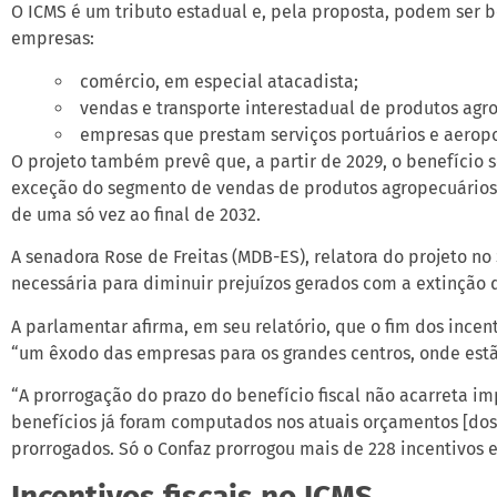
O ICMS é um tributo estadual e, pela proposta, podem ser b
empresas:
comércio, em especial atacadista;
vendas e transporte interestadual de produtos agrop
empresas que prestam serviços portuários e aeropo
O projeto também prevê que, a partir de 2029, o benefício
exceção do segmento de vendas de produtos agropecuários i
de uma só vez ao final de 2032.
A senadora Rose de Freitas (MDB-ES), relatora do projeto no
necessária para diminuir prejuízos gerados com a extinção d
A parlamentar afirma, em seu relatório, que o fim dos ince
“um êxodo das empresas para os grandes centros, onde estão
“A prorrogação do prazo do benefício fiscal não acarreta im
benefícios já foram computados nos atuais orçamentos [dos e
prorrogados. Só o Confaz prorrogou mais de 228 incentivos e
Incentivos fiscais no ICMS