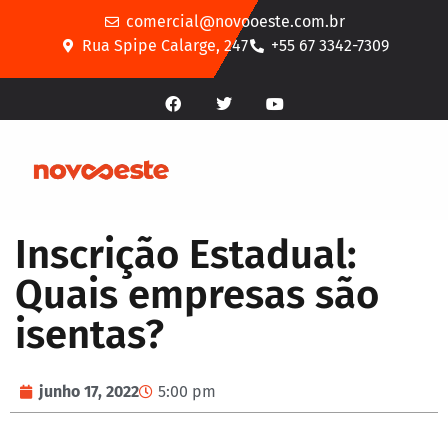
comercial@novooeste.com.br
Rua Spipe Calarge, 247
+55 67 3342-7309
Inscrição Estadual:
Quais empresas são
isentas?
junho 17, 2022
5:00 pm