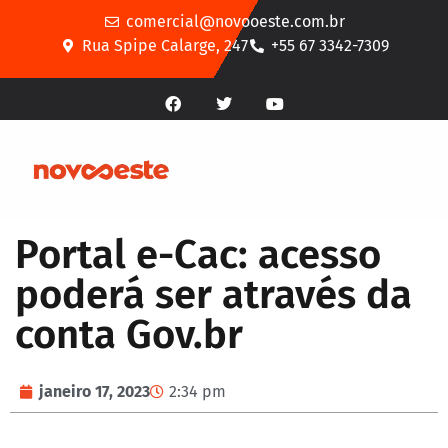
comercial@novooeste.com.br
Rua Spipe Calarge, 247
+55 67 3342-7309
Portal e-Cac: acesso
poderá ser através da
conta Gov.br
janeiro 17, 2023
2:34 pm